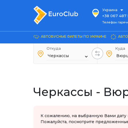
Украина
+38 067 487 
Телефон гарячей л
Телефон гаряч
+38 067 885 
Довідка
АВТОБУСНЫЕ БИЛЕТЫ ПО УКРАИНЕ
АВТО
+38 044 486
+38 066 281 
Откуда
Куда
+38 067 240 
+38 093 153 
+38 093 858 
Черкассы - Вю
К сожалению, на выбранную Вами дату 
Пожалуйста, посмотрите предложенные 