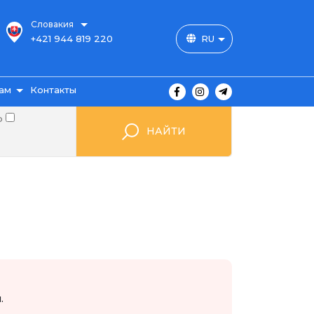
Словакия
+421 944 819 220
RU
ам
Контакты
о
НАЙТИ
ы
ажа
мые
.