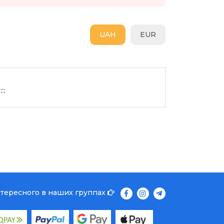
UAH
EUR
..
нтересного в наших группах