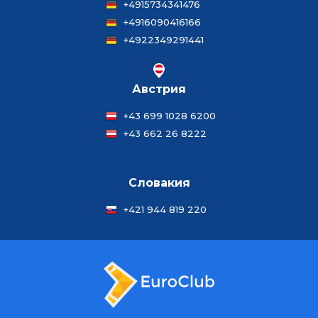
+4915734341476
+4916090416166
+4922349291441
Австрия
+43 699 1028 6200
+43 662 26 8222
Словакия
+421 944 819 220