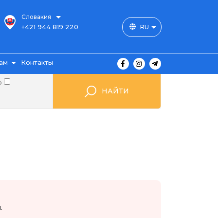
Словакия
+421 944 819 220
RU
ам
Контакты
о
НАЙТИ
ы
ажа
мые
.