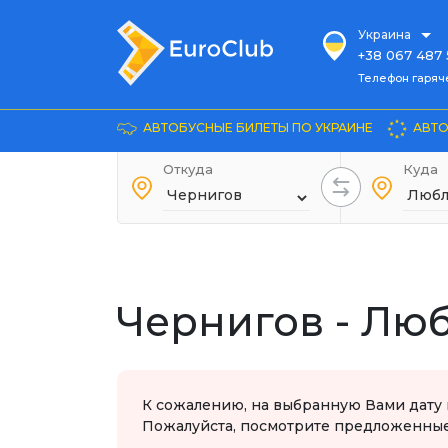
Украина
+38 067 487 
Телефон гарячей л
Телефон гаряч
+38 067 885 
Довідка
АВТОБУСНЫЕ БИЛЕТЫ ПО УКРАИНЕ
АВТО
+38 044 486
+38 066 281 
Откуда
Куда
+38 067 240 
+38 093 153 
+38 093 858 
Чернигов - Лю
К сожалению, на выбранную Вами дату 
Пожалуйста, посмотрите предложенные 