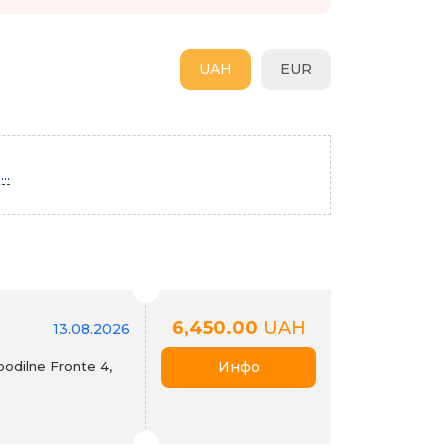
UAH
EUR
..
6,450.00
UAH
13.08.2026
odilne Fronte 4,
Инфо