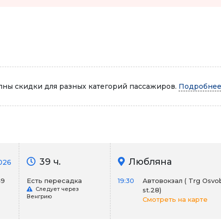
Автопарк
ны скидки для разных категорий пассажиров.
Подробнее.
39 ч.
Любляна
026
49
Есть пересадка
19:30
Автовокзал ( Trg Osvob
Следует через
st.28)
Венгрию
Смотреть на карте