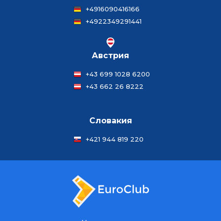
+4916090416166
+4922349291441
Австрия
+43 699 1028 6200
+43 662 26 8222
Словакия
+421 944 819 220