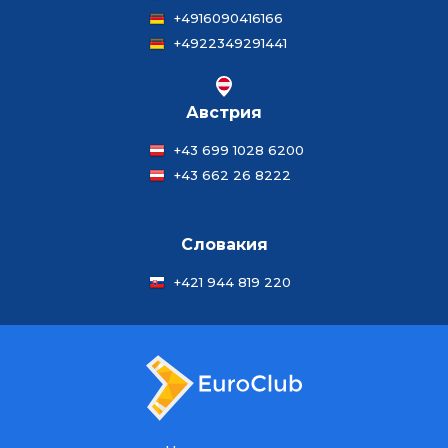
+4916090416166
+4922349291441
Австрия
+43 699 1028 6200
+43 662 26 8222
Словакия
+421 944 819 220