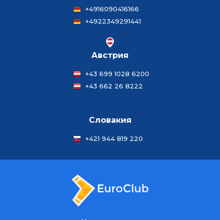
+4916090416166
+4922349291441
Австрия
+43 699 1028 6200
+43 662 26 8222
Словакия
+421 944 819 220