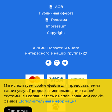
AGB
Публичная оферта
Реклама
Impressum
Copyright
Акции! Новости и много
интересного в наших группах
Мы используем cookie-файлы для предоставления
наших услуг. Продолжая использование нашей
системы, Вы соглашаетесь с использованием cookie-
файлов.
Дополнительная информация
.
Принимаю