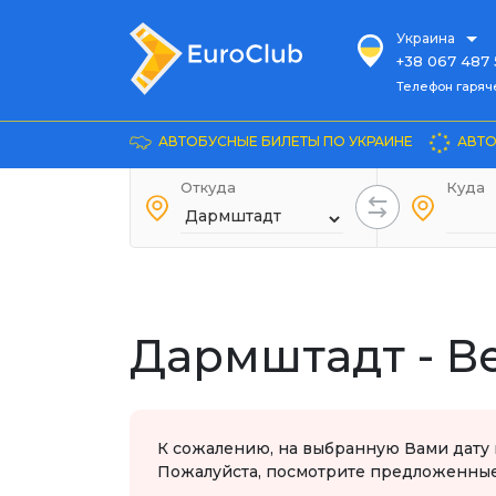
Украина
+38 067 487 
Телефон гарячей л
Телефон гаряч
+38 067 885 
Довідка
АВТОБУСНЫЕ БИЛЕТЫ ПО УКРАИНЕ
АВТО
+38 044 486
+38 066 281 
Откуда
Куда
+38 067 240 
+38 093 153 
+38 093 858 
Дармштадт - В
К сожалению, на выбранную Вами дату 
Пожалуйста, посмотрите предложенные 