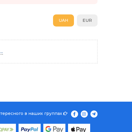
UAH
EUR
..
нтересного в наших группах