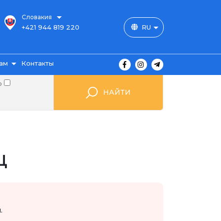
Словакия
+421 944 819 220
RU
ам
Контакты
о
НАЙТИ
ы
ц
ажа
мые
.