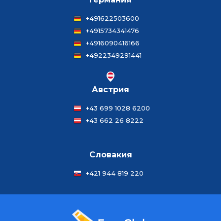
+491622503600
+4915734341476
+4916090416166
+4922349291441
Австрия
+43 699 1028 6200
+43 662 26 8222
Словакия
+421 944 819 220