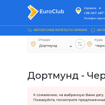
Украина
+38 067 487 
Телефон гарячей л
Телефон гаряч
+38 067 885 
Довідка
АВТОБУСНЫЕ БИЛЕТЫ ПО УКРАИНЕ
АВТО
+38 044 486
+38 066 281 
Откуда
Куда
+38 067 240 
+38 093 153 
+38 093 858 
Дортмунд - Че
К сожалению, на выбранную Вами дату 
Пожалуйста, посмотрите предложенные 