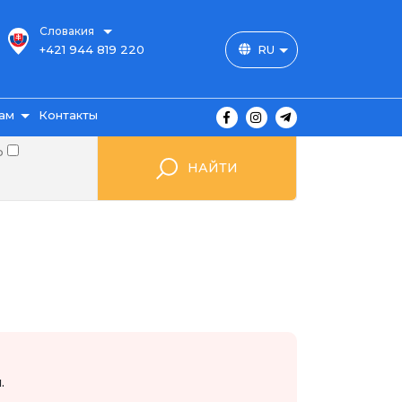
Словакия
+421 944 819 220
RU
ам
Контакты
о
НАЙТИ
ы
ажа
мые
.