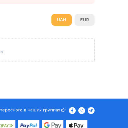
UAH
EUR
..
нтересного в наших группах