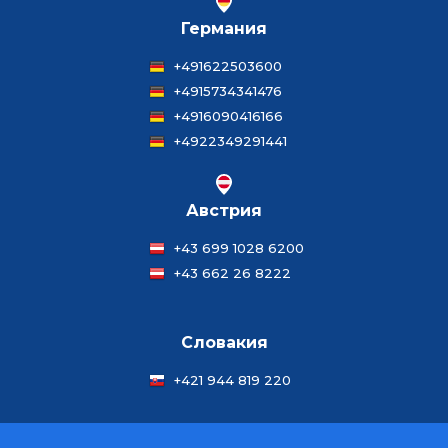
Германия
+491622503600
+4915734341476
+4916090416166
+4922349291441
Австрия
+43 699 1028 6200
+43 662 26 8222
Словакия
+421 944 819 220