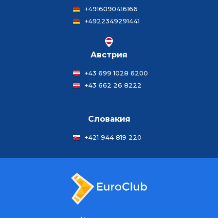
+4916090416166
+4922349291441
Австрия
+43 699 1028 6200
+43 662 26 8222
Словакия
+421 944 819 220