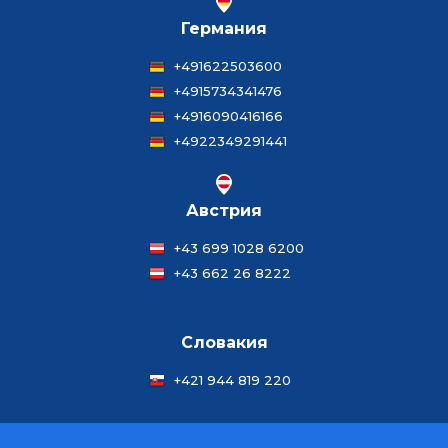
Германия
+491622503600
+4915734341476
+4916090416166
+4922349291441
Австрия
+43 699 1028 6200
+43 662 26 8222
Словакия
+421 944 819 220