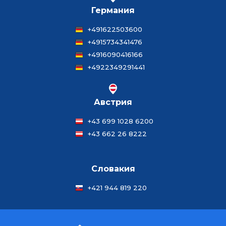
Германия
+491622503600
+4915734341476
+4916090416166
+4922349291441
Австрия
+43 699 1028 6200
+43 662 26 8222
Словакия
+421 944 819 220