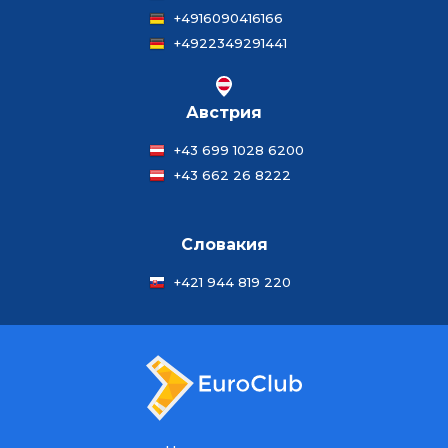
+4916090416166
+4922349291441
Австрия
+43 699 1028 6200
+43 662 26 8222
Словакия
+421 944 819 220