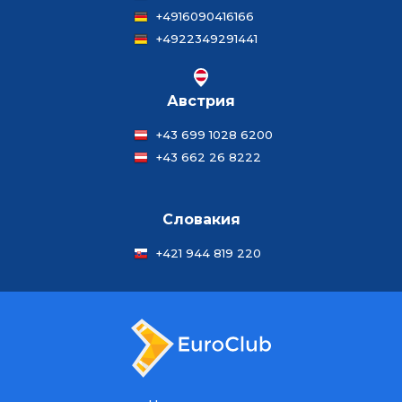
+4916090416166
+4922349291441
Австрия
+43 699 1028 6200
+43 662 26 8222
Словакия
+421 944 819 220