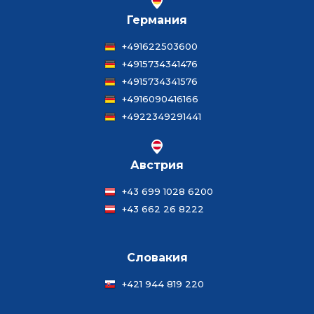
Германия
+491622503600
+4915734341476
+4915734341576
+4916090416166
+4922349291441
Австрия
+43 699 1028 6200
+43 662 26 8222
Словакия
+421 944 819 220