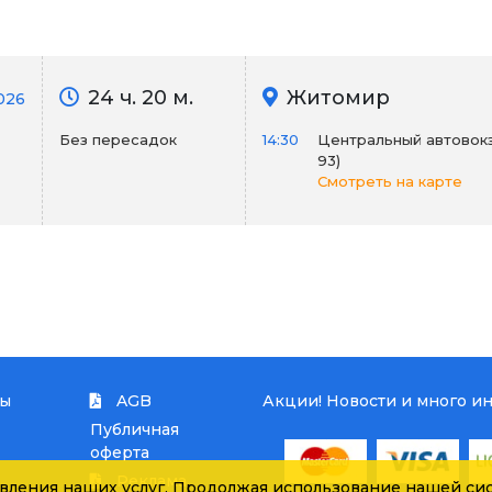
24 ч. 20 м.
Житомир
2026
Без пересадок
14:30
Центральный автовокза
93)
Смотреть на карте
ты
AGB
Акции! Новости и много и
Публичная
оферта
Реклама
вления наших услуг. Продолжая использование нашей сис