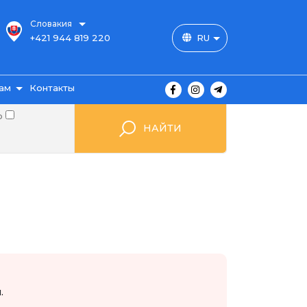
Словакия
+421 944 819 220
RU
ам
Контакты
о
НАЙТИ
ы
ажа
мые
.