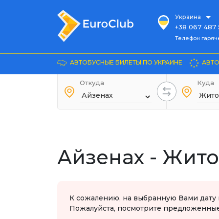
Украина
+38 067 487 
Телефон гарячей л
Телефон гаряч
+38 067 885 
Довідка
АВТОБУСНЫЕ БИЛЕТЫ ПО УКРАИНЕ
АВТО
+38 044 486
+38 066 281 
Откуда
Куда
+38 067 240 
+38 093 153 
+38 093 858 
Айзенах - Жит
К сожалению, на выбранную Вами дату 
Пожалуйста, посмотрите предложенные 