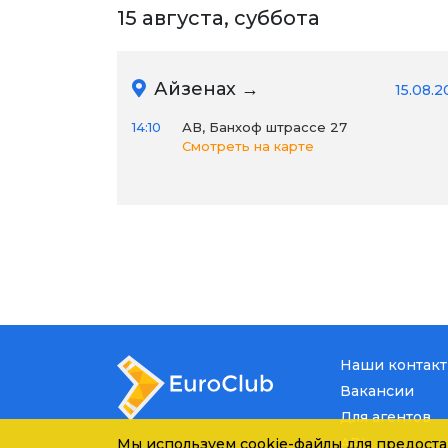
15 августа, суббота
Айзенах →
15.08.
14:10
АВ, Банхоф штрассе 27
Смотреть на карте
Наши контак
Вакансии
Для агентов
API
Мы используем cookie-файлы для предоста