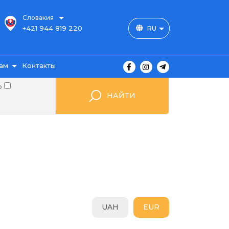
Словакия
+421 944 819 220
RU
ам
Контакты
о
НАЙТИ
ы
ажа
UAH
EUR
мые