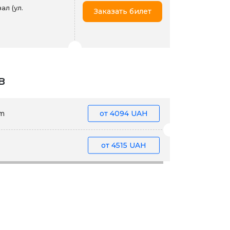
л (ул.
Заказать билет
в
im
от
4094 UAH
от
4515 UAH