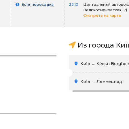
Есть пересадка
23:10
Центральный автовокза
Великотырновская, 7)
Смотреть на карте
Из города Киї
Київ → Кёльн Berghe
Київ → Леннештадт