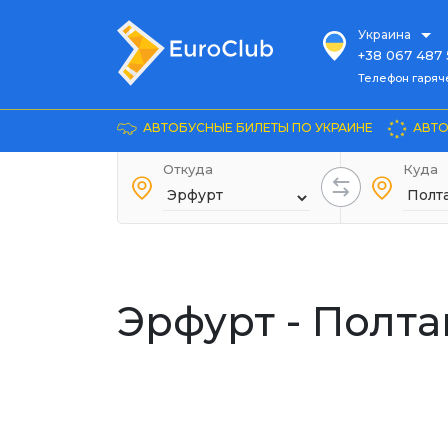
Украина
+38 067 487 
Телефон гарячей л
Телефон гаряч
+38 067 885 
Довідка
АВТОБУСНЫЕ БИЛЕТЫ ПО УКРАИНЕ
АВТО
+38 044 486
+38 066 281 
Откуда
Куда
+38 067 240 
+38 093 153 
+38 093 858 
Эрфурт - Полта