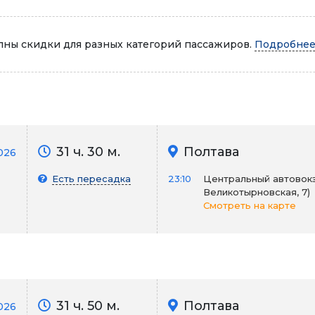
Автопарк
ны скидки для разных категорий пассажиров.
Подробнее.
31 ч. 30 м.
Полтава
026
Есть пересадка
23:10
Центральный автовокза
Великотырновская, 7)
Смотреть на карте
31 ч. 50 м.
Полтава
026