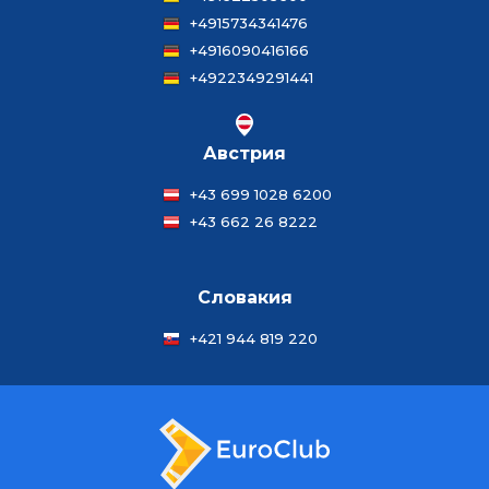
+4915734341476
+4916090416166
+4922349291441
Австрия
+43 699 1028 6200
+43 662 26 8222
Словакия
+421 944 819 220