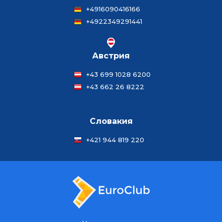
+4916090416166
+4922349291441
Австрия
+43 699 1028 6200
+43 662 26 8222
Словакия
+421 944 819 220