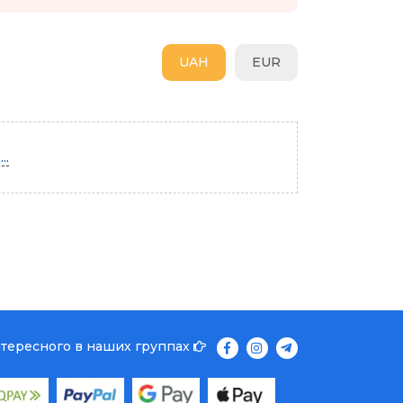
UAH
EUR
..
нтересного в наших группах