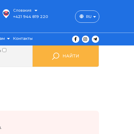
Словакия
+421 944 819 220
RU
ам
Контакты
о
НАЙТИ
ы
ажа
мые
.