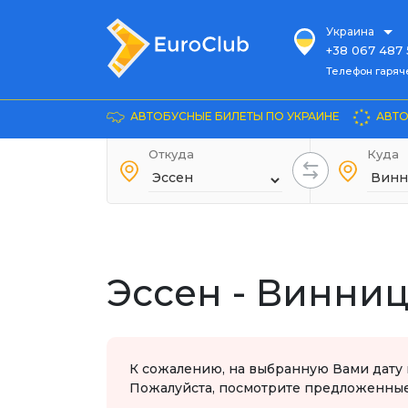
Украина
+38 067 487 
Телефон гарячей л
Телефон гаряч
+38 067 885 
Довідка
АВТОБУСНЫЕ БИЛЕТЫ ПО УКРАИНЕ
АВТО
+38 044 486
+38 066 281 
Откуда
Куда
+38 067 240 
+38 093 153 
+38 093 858 
Эссен - Винни
К сожалению, на выбранную Вами дату 
Пожалуйста, посмотрите предложенные 