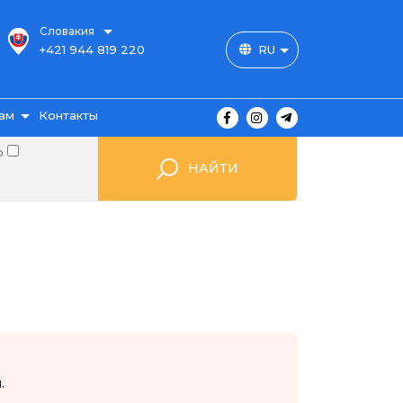
Словакия
+421 944 819 220
RU
ам
Контакты
о
НАЙТИ
ы
ажа
мые
.