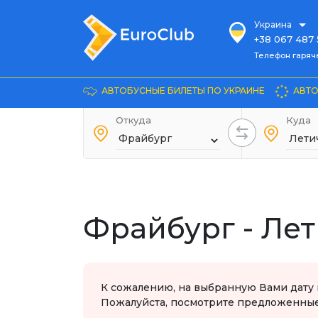
Украина
+38 067 487 
Телефон гарячей л
Телефон гаряч
+38 067 885 
Довідка
АВТОБУСНЫЕ БИЛЕТЫ ПО УКРАИНЕ
АВТО
+38 044 486
+38 066 281 
Откуда
Куда
+38 067 240 
+38 093 153 
+38 093 858 
Фрайбург - Ле
К сожалению, на выбранную Вами дату 
Пожалуйста, посмотрите предложенные 