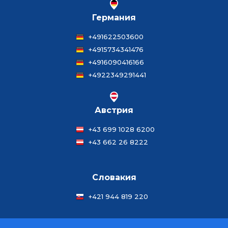
Германия
+491622503600
+4915734341476
+4916090416166
+4922349291441
Австрия
+43 699 1028 6200
+43 662 26 8222
Словакия
+421 944 819 220