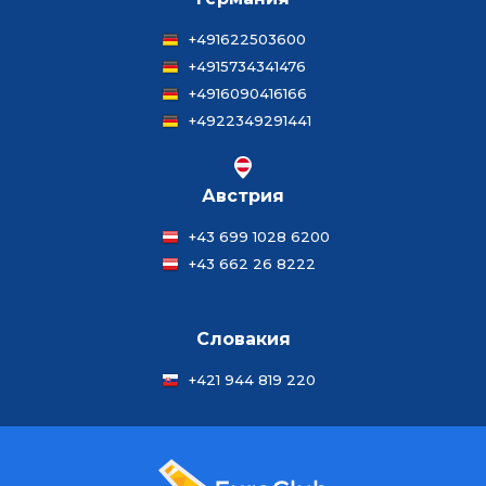
+491622503600
+4915734341476
+4916090416166
+4922349291441
Австрия
+43 699 1028 6200
+43 662 26 8222
Словакия
+421 944 819 220