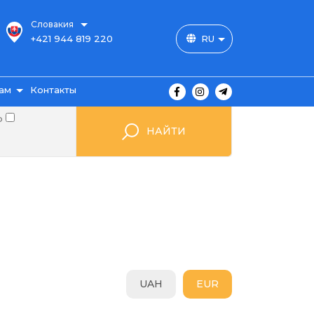
Словакия
+421 944 819 220
RU
ам
Контакты
о
НАЙТИ
ы
ажа
UAH
EUR
мые