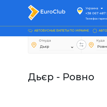
Украина
+38 067 487 
Телефон гарячей л
Телефон гаряч
+38 067 885 
Довідка
АВТОБУСНЫЕ БИЛЕТЫ ПО УКРАИНЕ
АВТО
+38 044 486
+38 066 281 
Откуда
Куда
+38 067 240 
+38 093 153 
+38 093 858 
Дьєр - Ровно