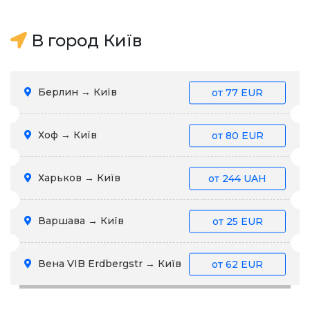
В город Київ
Берлин → Київ
от
77 EUR
Хоф → Київ
от
80 EUR
Харьков → Київ
от
244 UAH
Варшава → Київ
от
25 EUR
Вена VIB Erdbergstr → Київ
от
62 EUR