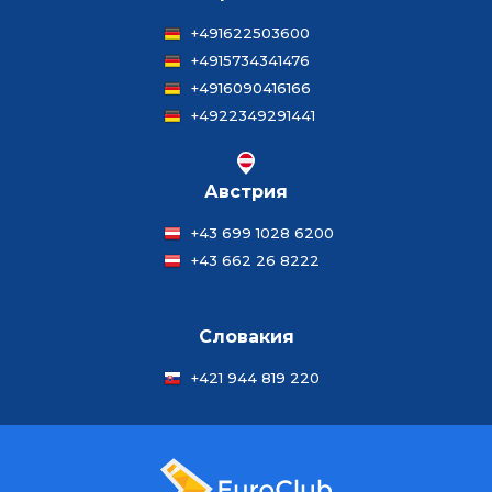
+491622503600
+4915734341476
+4916090416166
+4922349291441
Австрия
+43 699 1028 6200
+43 662 26 8222
Словакия
+421 944 819 220