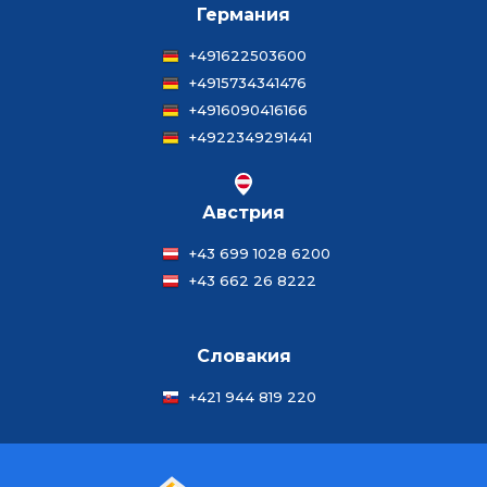
Германия
+491622503600
+4915734341476
+4916090416166
+4922349291441
Австрия
+43 699 1028 6200
+43 662 26 8222
Словакия
+421 944 819 220