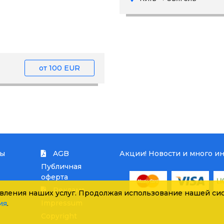
от
100 EUR
ты
AGB
Акции! Новости и много и
Публичная
оферта
Реклама
вления наших услуг. Продолжая использование нашей сис
Impressum
ия
.
Copyright