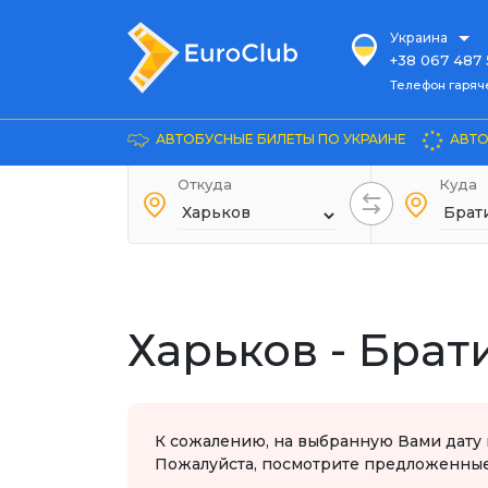
Украина
+38 067 487 
Телефон гарячей л
Телефон гаряч
+38 067 885 
Довідка
АВТОБУСНЫЕ БИЛЕТЫ ПО УКРАИНЕ
АВТО
+38 044 486
+38 066 281 
Откуда
Куда
+38 067 240 
+38 093 153 
+38 093 858 
Харьков - Брат
К сожалению, на выбранную Вами дату 
Пожалуйста, посмотрите предложенные 