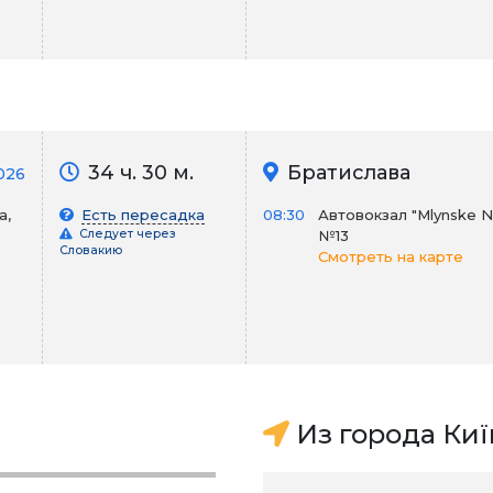
34 ч. 30 м.
Братислава
026
а,
Есть пересадка
08:30
Автовокзал "Mlynske N
Следует через
№13
Словакию
Смотреть на карте
Из города Киї