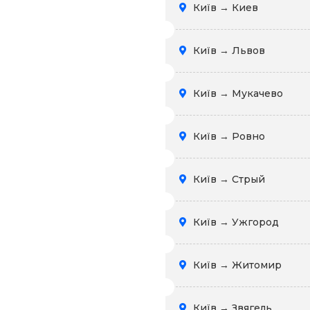
Київ → Киев
Київ → Львов
Київ → Мукачево
Київ → Ровно
Київ → Стрый
Київ → Ужгород
Київ → Житомир
Київ → Звягель