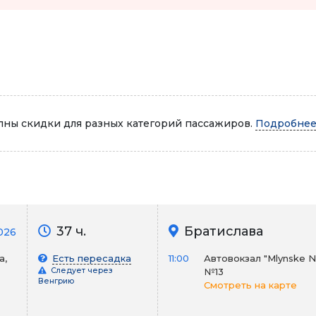
Автопарк
ны скидки для разных категорий пассажиров.
Подробнее.
37 ч.
Братислава
2026
а,
Есть пересадка
11:00
Автовокзал "Mlynske N
Следует через
№13
Венгрию
Смотреть на карте