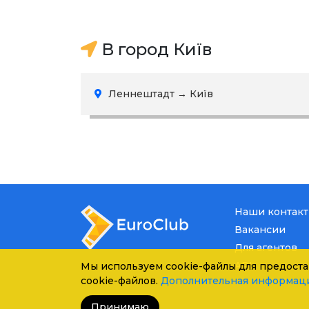
В город Київ
Леннештадт → Київ
Наши контак
Вакансии
Для агентов
API
Мы используем cookie-файлы для предоста
cookie-файлов.
Дополнительная информац
Принимаю