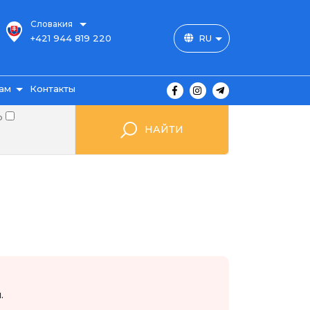
Словакия
+421 944 819 220
RU
ам
Контакты
о
НАЙТИ
ы
ажа
мые
.