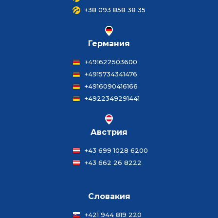
+38 093 858 38 35
Германия
+491622503600
+4915734341476
+4916090416166
+4922349291441
Австрия
+43 699 1028 6200
+43 662 26 8222
Словакия
+421 944 819 220