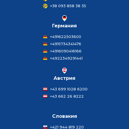
+38 093 858 38 35
Германия
+491622503600
+4915734341476
+4916090416166
+4922349291441
Австрия
+43 699 1028 6200
+43 662 26 8222
Словакия
+421 944 819 220