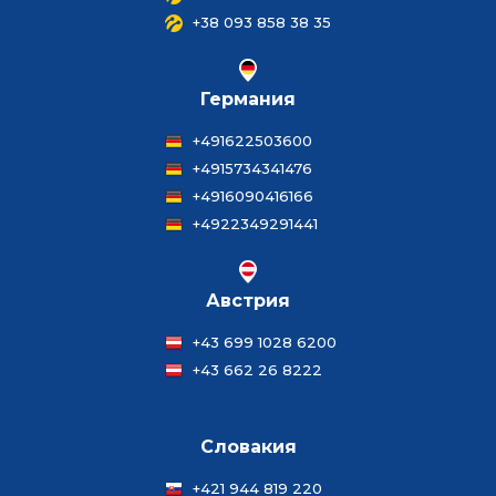
+38 093 858 38 35
Германия
+491622503600
+4915734341476
+4916090416166
+4922349291441
Австрия
+43 699 1028 6200
+43 662 26 8222
Словакия
+421 944 819 220