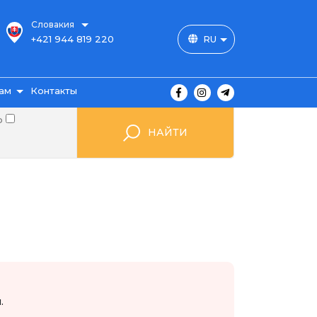
Словакия
+421 944 819 220
RU
ам
Контакты
о
НАЙТИ
ы
ажа
мые
.