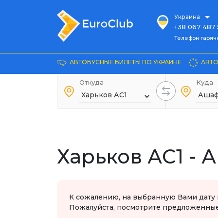
Украина
+38 067 487 
Телефон гарячей л
Телефон гаряч
+38 067 885 
Довідка
АВТОБУСНЫЕ БИЛЕТЫ ПО УКРАИНЕ
АВТО
+38 044 486
+38 066 281 
Откуда
Куда
+38 067 240 
+38 093 153 
+38 093 858 
Харьков АС1 -
К сожалению, на выбранную Вами дату 
Пожалуйста, посмотрите предложенные 