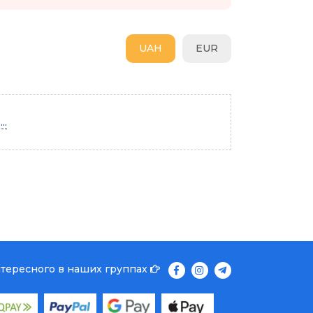
UAH
EUR
..
нтересного в наших группах