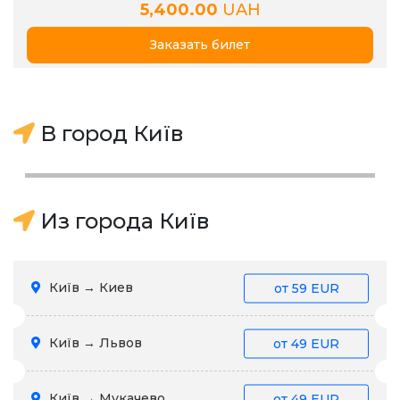
5,400.00
UAH
Заказать билет
В город Київ
Из города Київ
Київ → Киев
от
59 EUR
Київ → Львов
от
49 EUR
Київ → Мукачево
от
49 EUR