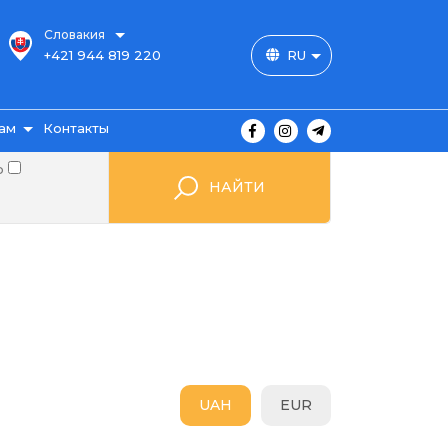
Словакия
+421 944 819 220
RU
ам
Контакты
о
НАЙТИ
ы
ажа
UAH
EUR
мые