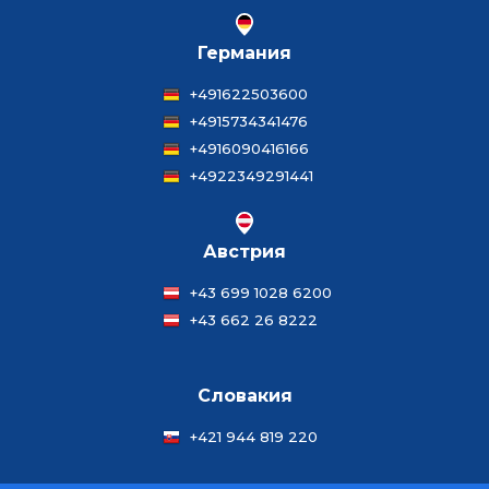
Германия
+491622503600
+4915734341476
+4916090416166
+4922349291441
Австрия
+43 699 1028 6200
+43 662 26 8222
Словакия
+421 944 819 220