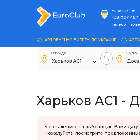
Украина
+38 067 487 
Телефон гарячей л
Телефон гаряч
+38 067 885 
Довідка
АВТОБУСНЫЕ БИЛЕТЫ ПО УКРАИНЕ
АВТО
+38 044 486
+38 066 281 
Откуда
Куда
+38 067 240 
+38 093 153 
+38 093 858 
Харьков АС1 - 
К сожалению, на выбранную Вами дату 
Пожалуйста, посмотрите предложенные 