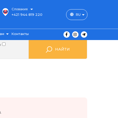
Словакия
+421 944 819 220
RU
ам
Контакты
о
НАЙТИ
ы
ажа
мые
.