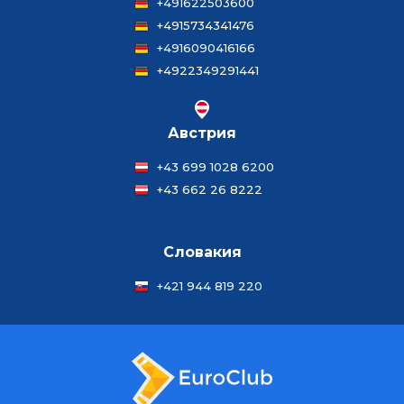
+491622503600
+4915734341476
+4916090416166
+4922349291441
Австрия
+43 699 1028 6200
+43 662 26 8222
Словакия
+421 944 819 220