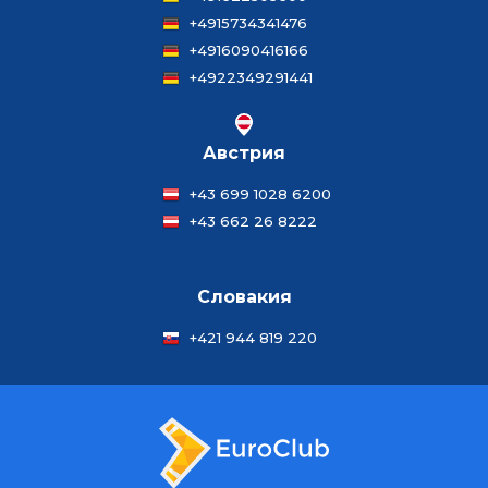
+4915734341476
+4916090416166
+4922349291441
Австрия
+43 699 1028 6200
+43 662 26 8222
Словакия
+421 944 819 220