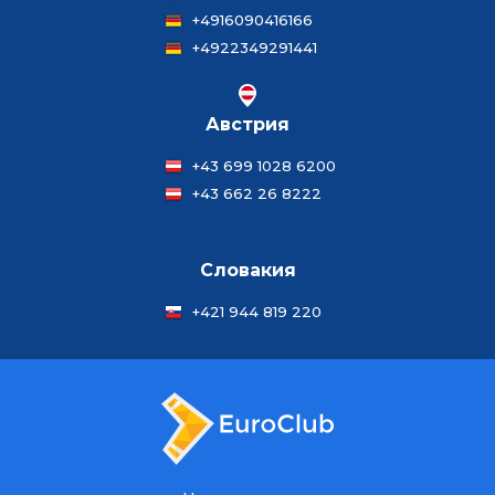
+4916090416166
+4922349291441
Австрия
+43 699 1028 6200
+43 662 26 8222
Словакия
+421 944 819 220