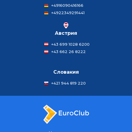
+4916090416166
+4922349291441
Австрия
+43 699 1028 6200
+43 662 26 8222
Словакия
+421 944 819 220