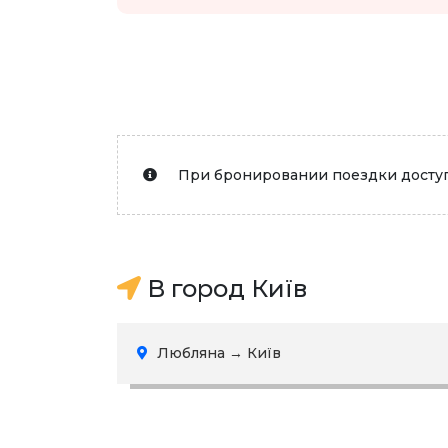
При бронировании поездки доступ
В город Київ
Любляна → Київ