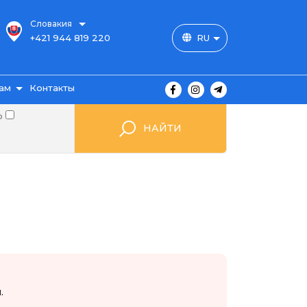
Словакия
+421 944 819 220
RU
ам
Контакты
о
НАЙТИ
ы
ажа
мые
.