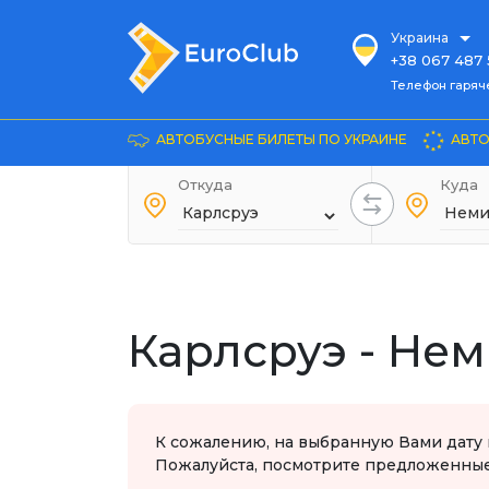
Украина
+38 067 487 
Телефон гарячей л
Телефон гаряч
+38 067 885 
Довідка
АВТОБУСНЫЕ БИЛЕТЫ ПО УКРАИНЕ
АВТО
+38 044 486
+38 066 281 
Откуда
Куда
+38 067 240 
+38 093 153 
+38 093 858 
Карлсруэ - Не
К сожалению, на выбранную Вами дату 
Пожалуйста, посмотрите предложенные 