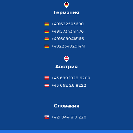
Германия
+491622503600
+4915734341476
+4916090416166
+4922349291441
Австрия
+43 699 1028 6200
+43 662 26 8222
Словакия
+421 944 819 220