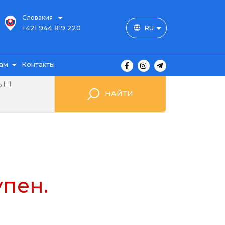
Словакия
+421 944 819 220
RU
ам
Контакты
о
НАЙТИ
ы
пен.
ажа
мые