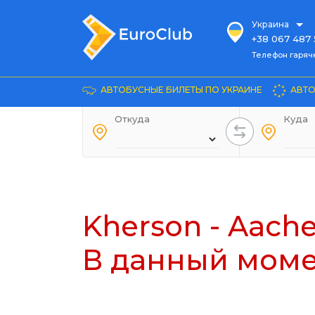
Украина
+38 067 487 
Телефон гарячей л
Телефон гаряч
+38 067 885 
Довідка
АВТОБУСНЫЕ БИЛЕТЫ ПО УКРАИНЕ
АВТО
+38 044 486
+38 066 281 
Откуда
Куда
+38 067 240 
+38 093 153 
+38 093 858 
Kherson - Aach
В данный моме