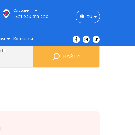
Словакия
+421 944 819 220
RU
ам
Контакты
о
НАЙТИ
ы
ажа
мые
.