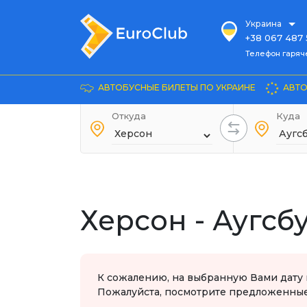
Украина
+38 067 487 
Телефон гарячей л
Телефон гаряч
+38 067 885 
Довідка
АВТОБУСНЫЕ БИЛЕТЫ ПО УКРАИНЕ
АВТО
+38 044 486
+38 066 281 
Откуда
Куда
+38 067 240 
+38 093 153 
+38 093 858 
Херсон - Аугсб
К сожалению, на выбранную Вами дату 
Пожалуйста, посмотрите предложенные 