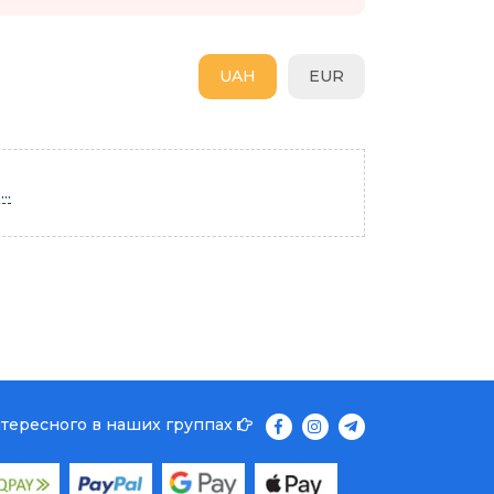
UAH
EUR
..
нтересного в наших группах