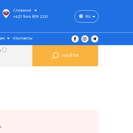
Словакия
+421 944 819 220
RU
ам
Контакты
о
НАЙТИ
ы
ажа
мые
.