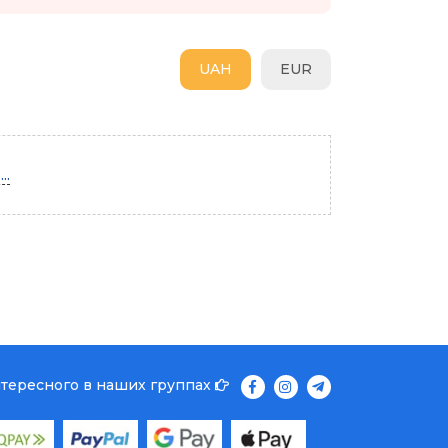
UAH
EUR
..
нтересного в наших группах