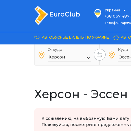
Украина
+38 067 487 
Телефон гарячей л
Телефон гаряч
+38 067 885 
Довідка
АВТОБУСНЫЕ БИЛЕТЫ ПО УКРАИНЕ
АВТО
+38 044 486
+38 066 281 
Откуда
Куда
+38 067 240 
+38 093 153 
+38 093 858 
Херсон - Эссен
К сожалению, на выбранную Вами дату 
Пожалуйста, посмотрите предложенные 