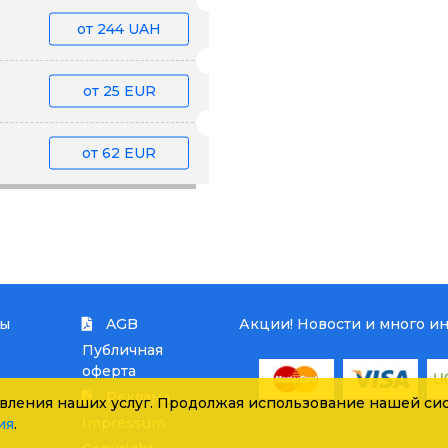
от
244 UAH
от
25 EUR
от
62 EUR
ты
AGB
Акции! Новости и много и
Публичная
оферта
Реклама
вления наших услуг. Продолжая использование нашей сис
Impressum
ия
.