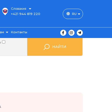
Словакия
+421 944 819 220
RU
ам
Контакты
о
НАЙТИ
ы
ажа
мые
.