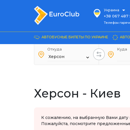
Украина
+38 067 487 
Телефон гарячей л
Телефон гаряч
+38 067 885 
Довідка
АВТОБУСНЫЕ БИЛЕТЫ ПО УКРАИНЕ
АВТО
+38 044 486
+38 066 281 
Откуда
Куда
+38 067 240 
+38 093 153 
+38 093 858 
Херсон - Киев
К сожалению, на выбранную Вами дату 
Пожалуйста, посмотрите предложенные 