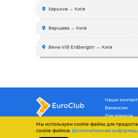
Харьков → Київ
Варшава → Київ
Вена VIB Erdbergstr → Київ
Наши контак
Вакансии
Для агентов
API
Мы используем cookie-файлы для предоста
cookie-файлов.
Дополнительная информац