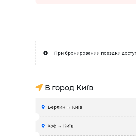
При бронировании поездки доступ
В город Київ
Берлин → Київ
Хоф → Київ