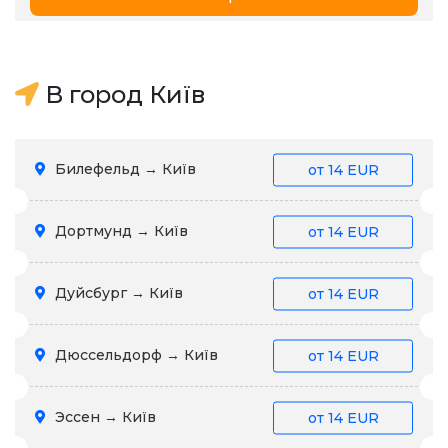
В город Київ
Билефельд → Київ
от
14 EUR
Дортмунд → Київ
от
14 EUR
Дуйсбург → Київ
от
14 EUR
Дюссельдорф → Київ
от
14 EUR
Эссен → Київ
от
14 EUR