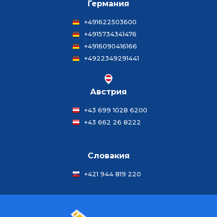
Германия
+491622503600
+4915734341476
+4916090416166
+4922349291441
Австрия
+43 699 1028 6200
+43 662 26 8222
Словакия
+421 944 819 220