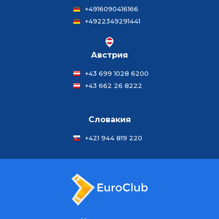
+4916090416166
+4922349291441
Австрия
+43 699 1028 6200
+43 662 26 8222
Словакия
+421 944 819 220