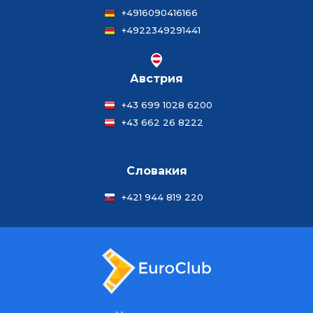
+4916090416166
+4922349291441
Австрия
+43 699 1028 6200
+43 662 26 8222
Словакия
+421 944 819 220